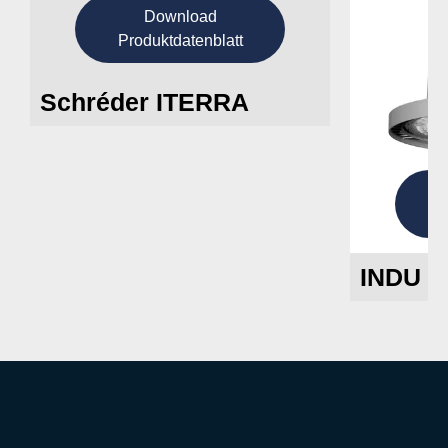
Download
Produktdatenblatt
Schréder ITERRA
P
INDU 