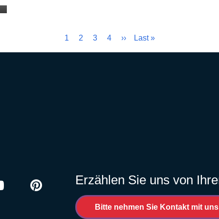
Aktuelle
1
Seite
2
Seite
3
Seite
4
Nächste
››
Letzte
Last »
Seite
Seite
Seite
Erzählen Sie uns von Ihre
ram
outube
Pinterest
Bitte nehmen Sie Kontakt mit uns