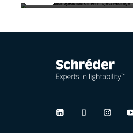
Life@Schréder
Seitennummerierung
LinkedIn
Twitter
Instag
Y