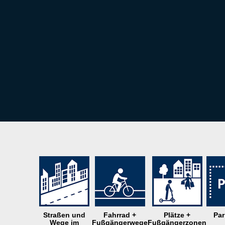
Straßen und
Fahrrad +
Plätze +
Par
Wege im
Fußgängerwege
Fußgängerzonen