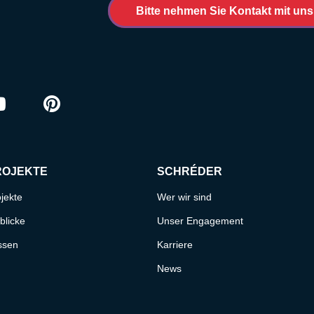
Bitte nehmen Sie Kontakt mit uns
ram
outube
Pinterest
ROJEKTE
SCHRÉDER
jekte
Wer wir sind
blicke
Unser Engagement
ssen
Karriere
News